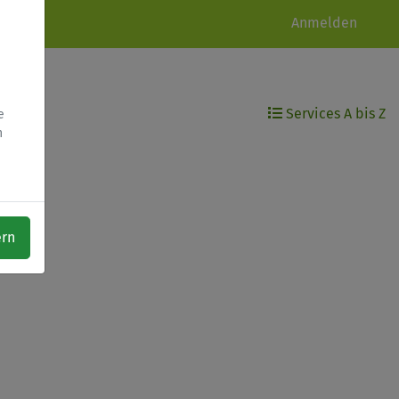
Anmelden
Services A bis Z
e
h
ern