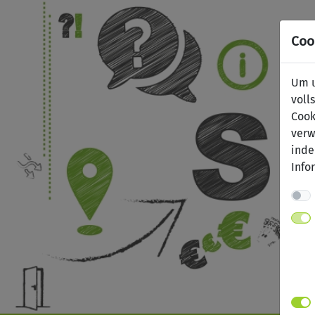
Coo
Um u
voll
Cook
verw
inde
Info