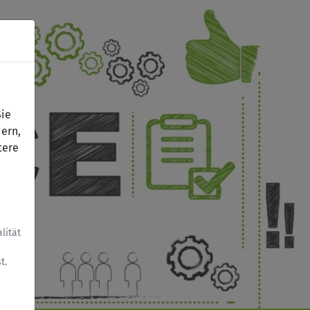
Sie
ern,
tere
lität
t.