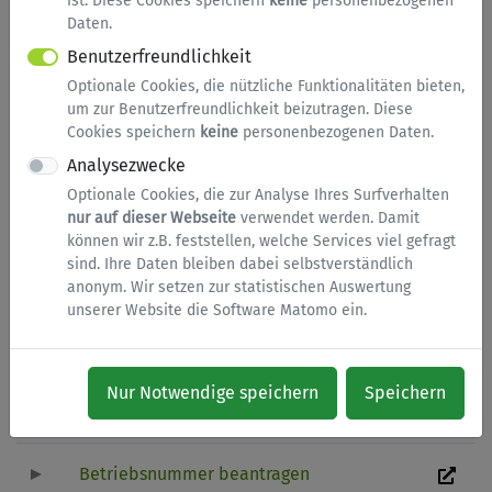
ist. Diese Cookies speichern
keine
personenbezogenen
Daten.
Allgemeine Anfrage an die
Benutzerfreundlichkeit
Stadtverwaltung
Optionale Cookies, die nützliche Funktionalitäten bieten,
um zur Benutzerfreundlichkeit beizutragen. Diese
Cookies speichern
keine
personenbezogenen Daten.
Antrag auf Meldebescheinigung
Analysezwecke
Optionale Cookies, die zur Analyse Ihres Surfverhalten
Arbeitgeber Stadt Rüthen
nur auf dieser Webseite
verwendet werden. Damit
können wir z.B. feststellen, welche Services viel gefragt
Arbeitslosengeld II
sind. Ihre Daten bleiben dabei selbstverständlich
anonym. Wir setzen zur statistischen Auswertung
unserer Website die Software Matomo ein.
Auskunft aus dem
Fahreignungsregister (Punktestand)
Nur Notwendige speichern
Speichern
BAföG
Betriebsnummer beantragen